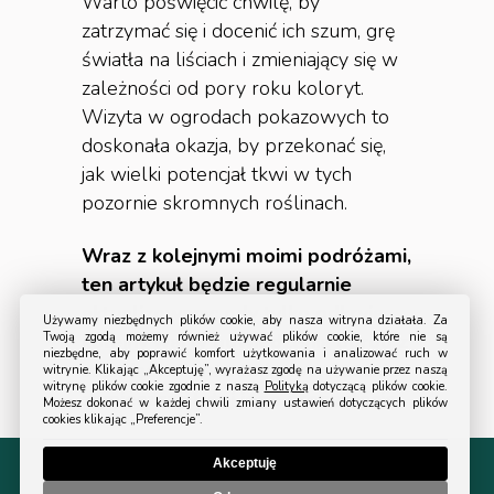
Warto poświęcić chwilę, by
zatrzymać się i docenić ich szum, grę
światła na liściach i zmieniający się w
zależności od pory roku koloryt.
Wizyta w ogrodach pokazowych to
doskonała okazja, by przekonać się,
jak wielki potencjał tkwi w tych
pozornie skromnych roślinach.
Wraz z kolejnymi moimi podróżami,
ten artykuł będzie regularnie
aktualizowany; gdy tylko odkryję
Używamy niezbędnych plików cookie, aby nasza witryna działała. Za
kolejny warty odwiedzenia ogród z
Twoją zgodą możemy również używać plików cookie, które nie są
niezbędne, aby poprawić komfort użytkowania i analizować ruch w
szumiącymi trawami, niezwłocznie
witrynie. Klikając „Akceptuję”, wyrażasz zgodę na używanie przez naszą
witrynę plików cookie zgodnie z naszą
Polityką
dotyczącą plików cookie.
zamieszczę tutaj jego prezentację.
Możesz dokonać w każdej chwili zmiany ustawień dotyczących plików
cookies klikając „Preferencje”.
Akceptuję
© 2024 All Rights Reserved Turystyka Ogrodowa.