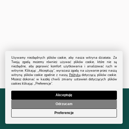
Używamy niezbędnych plików cookie, aby nasza witryna działała. Za
Twoją zgodą możemy również używać plików cookie, które nie są
niezbędne, aby poprawić komfort użytkowania i analizować ruch w
witrynie. Klikając „Akceptuję”, wyrażasz zgodę na używanie przez naszą
witrynę plików cookie zgodnie z naszą
Polityką
dotyczącą plików cookie.
Możesz dokonać w każdej chwili zmiany ustawień dotyczących plików
cookies klikając „Preferencje”.
Akceptuję
© 2024 All Rights Reserved Turystyka Ogrodowa.
Odrzucam
Polityka prywatności
|
Regulamin sklepu
Preferencje
Projekt i wykonanie
Design Solutions