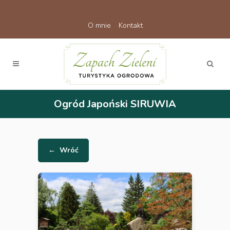
O mnie
Kontakt
Ogród Japoński SIRUWIA
←
Wróć