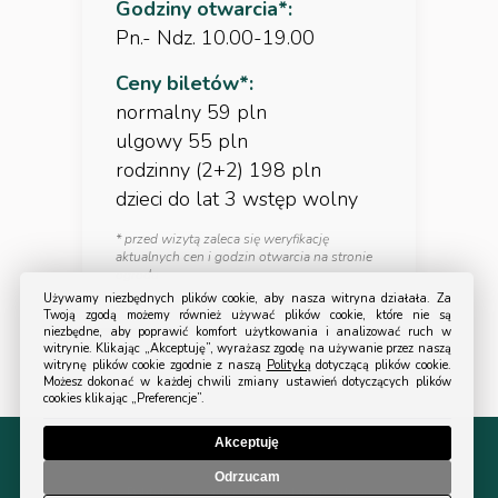
Godziny otwarcia*:
Pn.- Ndz. 10.00-19.00
Ceny biletów*:
normalny 59 pln
ulgowy 55 pln
rodzinny (2+2) 198 pln
dzieci do lat 3 wstęp wolny
* przed wizytą zaleca się weryfikację
aktualnych cen i godzin otwarcia na stronie
ogrodu
Używamy niezbędnych plików cookie, aby nasza witryna działała. Za
Twoją zgodą możemy również używać plików cookie, które nie są
niezbędne, aby poprawić komfort użytkowania i analizować ruch w
witrynie. Klikając „Akceptuję”, wyrażasz zgodę na używanie przez naszą
witrynę plików cookie zgodnie z naszą
Polityką
dotyczącą plików cookie.
Możesz dokonać w każdej chwili zmiany ustawień dotyczących plików
cookies klikając „Preferencje”.
Akceptuję
© 2024 All Rights Reserved Turystyka Ogrodowa.
Odrzucam
Polityka prywatności
|
Regulamin sklepu