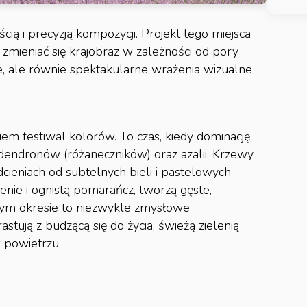
ą i precyzją kompozycji. Projekt tego miejsca
zmieniać się krajobraz w zależności od pory
ne, ale równie spektakularne wrażenia wizualne
iem festiwal kolorów. To czas, kiedy dominację
odendronów (różaneczników) oraz azalii. Krzewy
cieniach od subtelnych bieli i pastelowych
nie i ognistą pomarańcz, tworzą gęste,
tym okresie to niezwykle zmysłowe
tują z budzącą się do życia, świeżą zielenią
w powietrzu.