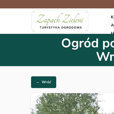
K
A
H
Ogród po
Wr
←
Wróć