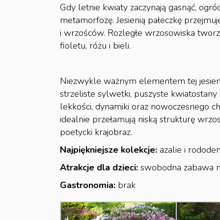
Gdy letnie kwiaty zaczynają gasnąć, ogr
metamorfozę. Jesienią pałeczkę przejm
i wrzośców. Rozległe wrzosowiska tworz
fioletu, różu i bieli.
Niezwykle ważnym elementem tej jesienn
strzeliste sylwetki, puszyste kwiatostan
lekkości, dynamiki oraz nowoczesnego cha
idealnie przełamują niską strukturę wrz
poetycki krajobraz.
Najpiękniejsze kolekcje:
azalie i rodode
Atrakcje dla dzieci:
swobodna zabawa n
Gastronomia:
brak