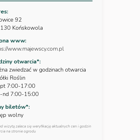
es:
owice 92
-130 Końskowola
rona www:
ps://www.majewscy.com.pl
ziny otwarcia*:
na zwiedzać w godzinach otwarcia
ółki Roślin
pt 7:00-17:00
-nd 7:00-15:00
y biletów*:
ęp wolny
ed wizytą zaleca się weryfikację aktualnych cen i godzin
cia na stronie ogrodu