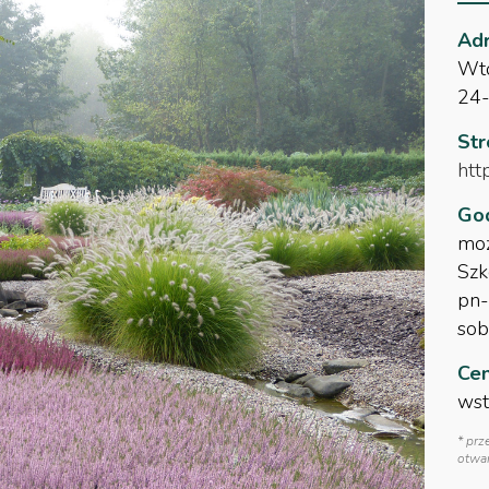
Adr
Wt
24
St
htt
God
moż
Szk
pn-
sob
Cen
wst
* prz
otwar