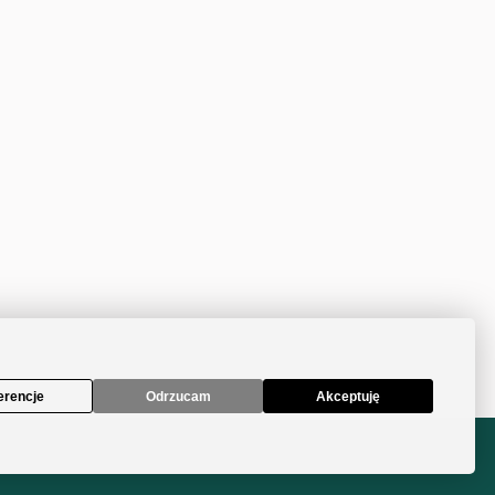
erencje
Odrzucam
Akceptuję
Projekt i wykonanie
Design Solutions