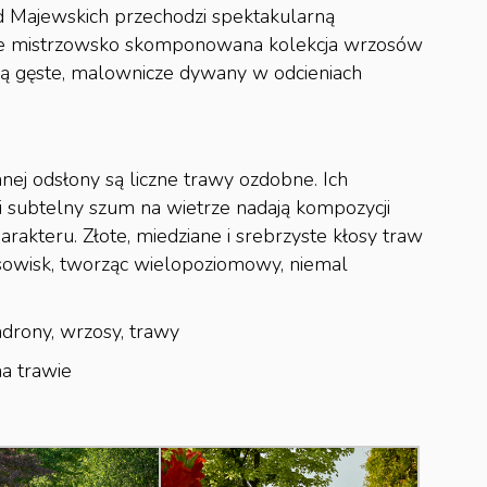
ód Majewskich przechodzi spektakularną
uje mistrzowsko skomponowana kolekcja wrzosów
ą gęste, malownicze dywany w odcieniach
ej odsłony są liczne trawy ozdobne. Ich
y i subtelny szum na wietrze nadają kompozycji
rakteru. Złote, miedziane i srebrzyste kłosy traw
osowisk, tworząc wielopoziomowy, niemal
ndrony, wrzosy, trawy
a trawie