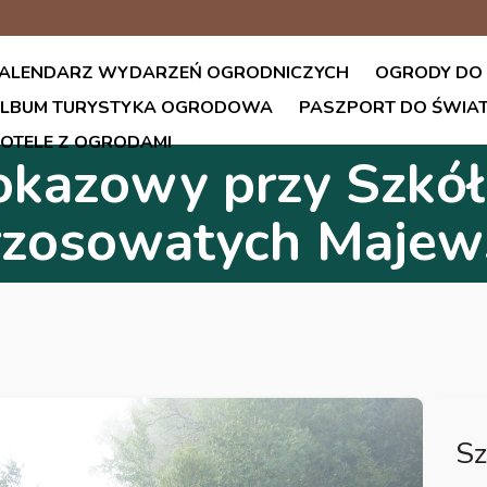
ALENDARZ WYDARZEŃ OGRODNICZYCH
OGRODY DO
LBUM TURYSTYKA OGRODOWA
PASZPORT DO ŚWI
OTELE Z OGRODAMI
kazowy przy Szkół
zosowatych Majew
Sz