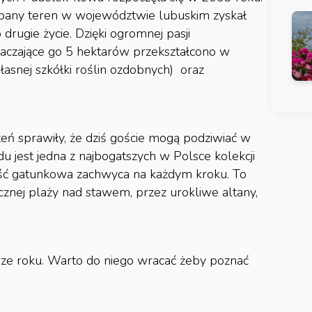
bany teren w województwie lubuskim zyskał
 drugie życie. Dzięki ogromnej pasji
aczające go 5 hektarów przekształcono w
asnej szkółki roślin ozdobnych) oraz
zeń sprawiły, że dziś goście mogą podziwiać w
du jest jedna z najbogatszych w Polsce kolekcji
ość gatunkowa zachwyca na każdym kroku. To
cznej plaży nad stawem, przez urokliwe altany,
orze roku. Warto do niego wracać żeby poznać