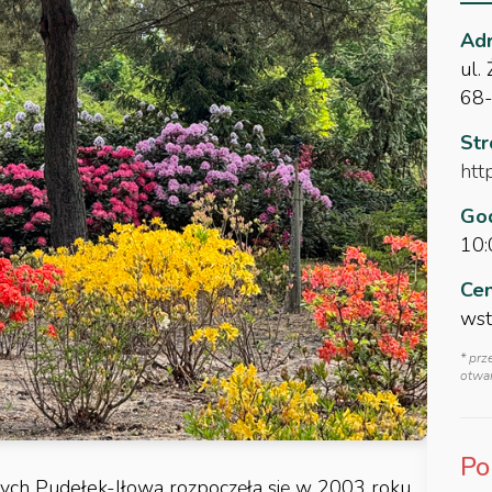
Adr
ul.
68-
St
http
God
10:
Cen
wst
* prz
otwar
Po
ch Pudełek-Iłowa rozpoczęła się w 2003 roku.