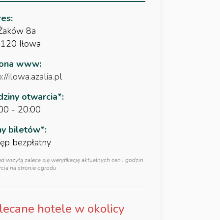
es:
 Żaków 8a
120 Iłowa
rona www:
://ilowa.azalia.pl
ziny otwarcia*:
00 - 20:00
y biletów*:
ęp bezpłatny
ed wizytą zaleca się weryfikację aktualnych cen i godzin
cia na stronie ogrodu
lecane hotele w okolicy