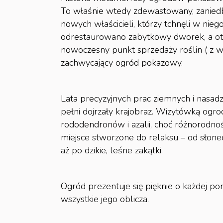
To właśnie wtedy zdewastowany, zanied
nowych właścicieli, którzy tchnęli w niego
odrestaurowano zabytkowy dworek, a ot
nowoczesny punkt sprzedaży roślin ( z wł
zachwycający ogród pokazowy.
Lata precyzyjnych prac ziemnych i nasad
pełni dojrzały krajobraz. Wizytówką ogro
rododendronów i azalii, choć różnorodn
miejsce stworzone do relaksu – od słone
aż po dzikie, leśne zakątki.
Ogród prezentuje się pięknie o każdej p
wszystkie jego oblicza.