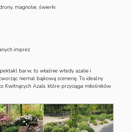
drony, magnolie, świerki
anych imprez
ktakl barw, to właśnie wtedy azalie i
 tworząc niemal bajkową scenerię. To idealny
 Kwitnących Azalii, które przyciąga miłośników