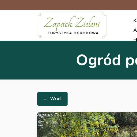
K
A
H
Ogród 
←
Wróć