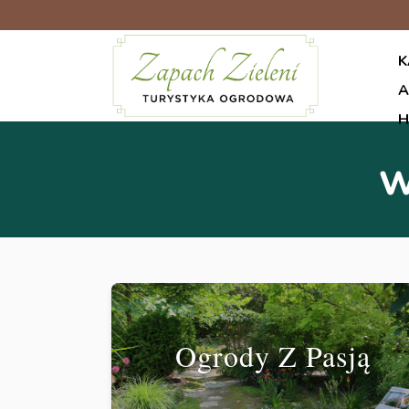
K
A
H
w
Ogrody Z Pasją